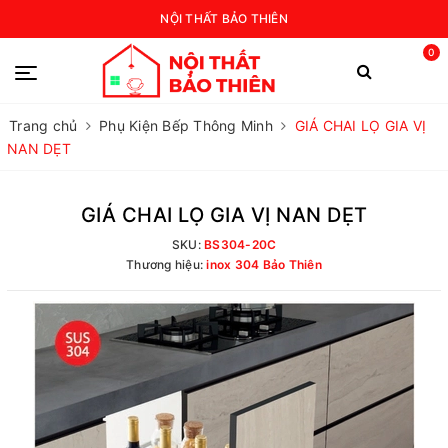
NỘI THẤT BẢO THIÊN
0
Trang chủ
Phụ Kiện Bếp Thông Minh
GIÁ CHAI LỌ GIA VỊ
NAN DẸT
GIÁ CHAI LỌ GIA VỊ NAN DẸT
SKU:
BS304-20C
Thương hiệu:
inox 304 Bảo Thiên