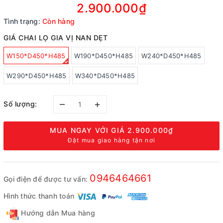
2.900.000₫
Tình trạng:
Còn hàng
GIÁ CHAI LỌ GIA VỊ NAN DẸT
W150*D450*H485
W190*D450*H485
W240*D450*H485
W290*D450*H485
W340*D450*H485
–
+
Số lượng:
MUA NGAY VỚI GIÁ
2.900.000₫
Đặt mua giao hàng tận nơi
0946464661
Gọi điện để được tư vấn:
Hình thức thanh toán
Hướng dẫn Mua hàng