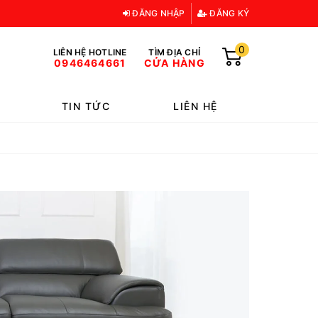
ĐĂNG NHẬP
ĐĂNG KÝ
0
LIÊN HỆ HOTLINE
TÌM ĐỊA CHỈ
0946464661
CỬA HÀNG
TIN TỨC
LIÊN HỆ