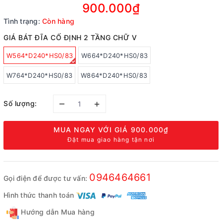
900.000₫
Tình trạng:
Còn hàng
GIÁ BÁT ĐĨA CỐ ĐỊNH 2 TẦNG CHỮ V
W564*D240*HS0/83
W664*D240*HS0/83
W764*D240*HS0/83
W864*D240*HS0/83
–
+
Số lượng:
MUA NGAY VỚI GIÁ
900.000₫
Đặt mua giao hàng tận nơi
0946464661
Gọi điện để được tư vấn:
Hình thức thanh toán
Hướng dẫn Mua hàng